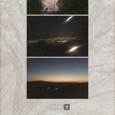
◄
1
2
3