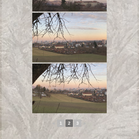
◄
1
2
3
►