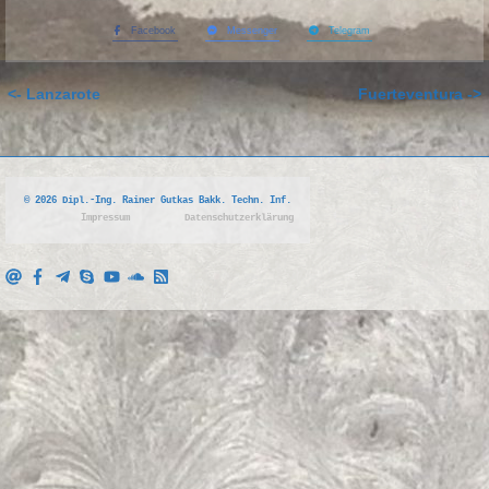
Facebook
Messenger
Telegram
<- Lanzarote
Fuerteventura ->
© 2026 Dipl.-Ing. Rainer Gutkas Bakk. Techn. Inf.
Impressum
Datenschutzerklärung