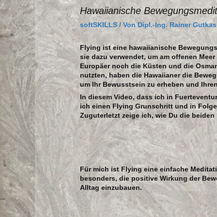
Hawaiianische Bewegungsmedito
softSKILLS
/ Von
Dipl.-Ing. Rainer Gutkas
Flying ist eine hawaiianische Bewegungs
sie dazu verwendet, um am offenen Meer 
Europäer noch die Küsten und die Osman
nutzten, haben die Hawaiianer die Beweg
um Ihr Bewusstsein zu erheben und Ihren
In diesem Video, dass ich in Fuertevent
ich einen Flying Grunschritt und in Fol
Zuguterletzt zeige ich, wie Du die beide
Für mich ist Flying eine einfache Medita
besonders, die positive Wirkung der Bew
Alltag einzubauen.